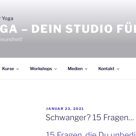
GA – DEIN STUDIO F
Gesundheit!
Kurse
Workshops
Medien
Kontakt
VERÖFFENTLICHT
JANUAR 23, 2021
AM
Schwanger? 15 Fragen…
15 Fragen, die Du unbed