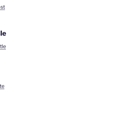
st
le
tle
te