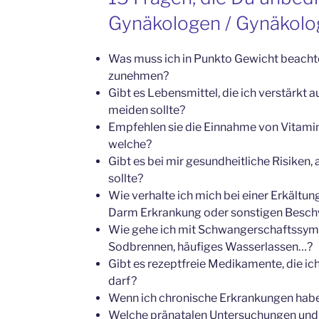
Gynäkologen / Gynäkologi
Was muss ich in Punkto Gewicht beachten
zunehmen?
Gibt es Lebensmittel, die ich verstärkt
meiden sollte?
Empfehlen sie die Einnahme von Vitami
welche?
Gibt es bei mir gesundheitliche Risiken,
sollte?
Wie verhalte ich mich bei einer Erkältun
Darm Erkrankung oder sonstigen Besc
Wie gehe ich mit Schwangerschaftssym
Sodbrennen, häufiges Wasserlassen…?
Gibt es rezeptfreie Medikamente, die i
darf?
Wenn ich chronische Erkrankungen habe
Welche pränatalen Untersuchungen und 