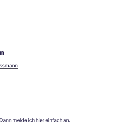
nn
rossmann
ann melde ich hier einfach an.