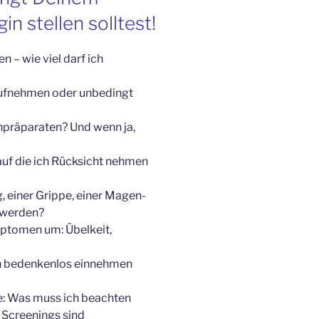
n stellen solltest!
 – wie viel darf ich
 aufnehmen oder unbedingt
npräparaten? Und wenn ja,
 auf die ich Rücksicht nehmen
g, einer Grippe, einer Magen-
hwerden?
ptomen um: Übelkeit,
ch bedenkenlos einnehmen
: Was muss ich beachten
Screenings sind