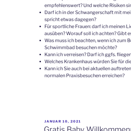
empfehlenswert? Und welche Risiken sin
Darf ich in der Schwangerschaft mit me
spricht etwas dagegen?
Für sportliche Frauen: darf ich meinen L
ausüben? Worauf soll ich achten? Gibt e
Was muss ich beachten, wenn ich zum Be
Schwimmbad besuchen möchte?
Kann ich verreisen? Darf ich ggfs. fliege
Welches Krankenhaus würden Sie für di
Kann ich Sie auch bei aktuellen auftre
normalen Praxisbesuchen erreichen?
VERÖFFENTLICHT
JANUAR 10, 2021
AM
Gratis Baby Willkommen