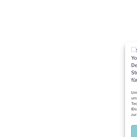
Um 
um 
Tec
IDs
zur