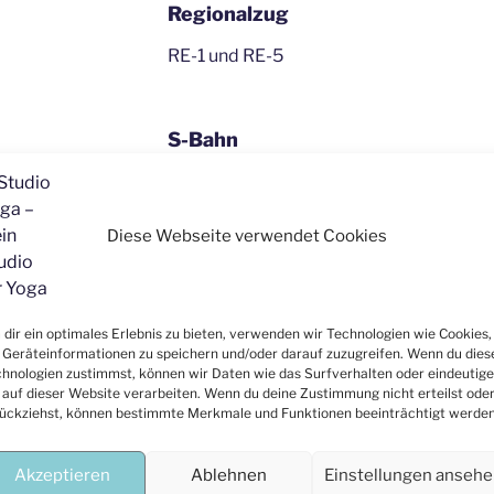
Regionalzug
RE-1 und RE-5
S-Bahn
S6 und S68 bis Bahnhof Benrath
Diese Webseite verwendet Cookies
Straßenbahn
U71 und U83 bis Bahnhof Benrath
dir ein optimales Erlebnis zu bieten, verwenden wir Technologien wie Cookies,
Geräteinformationen zu speichern und/oder darauf zuzugreifen. Wenn du dies
hnologien zustimmst, können wir Daten wie das Surfverhalten oder eindeutige
Bus
 auf dieser Website verarbeiten. Wenn du deine Zustimmung nicht erteilst ode
ückziehst, können bestimmte Merkmale und Funktionen beeinträchtigt werden
730,784,778,779 bis Bahnhof Benrath
788 bis Paulsmühlenstraße
Akzeptieren
Ablehnen
Einstellungen anseh