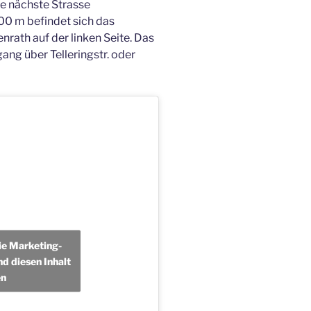
e nächste Strasse
500 m befindet sich das
rath auf der linken Seite. Das
ang über Telleringstr. oder
die Marketing-
d diesen Inhalt
en