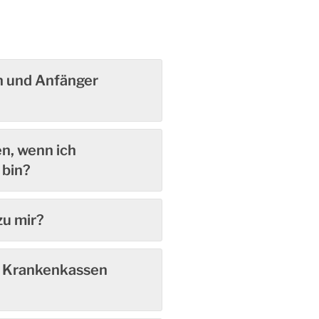
n und Anfänger
n, wenn ich
 bin?
zu mir?
n Krankenkassen