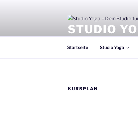
Zum
Inhalt
springen
STUDIO YO
Der richtige Schritt für Deine 
Startseite
Studio Yoga
KURSPLAN