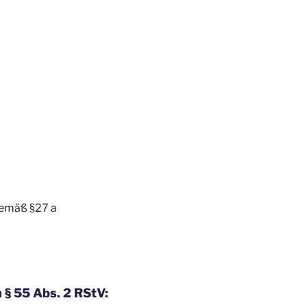
gemäß §27 a
h § 55 Abs. 2 RStV: