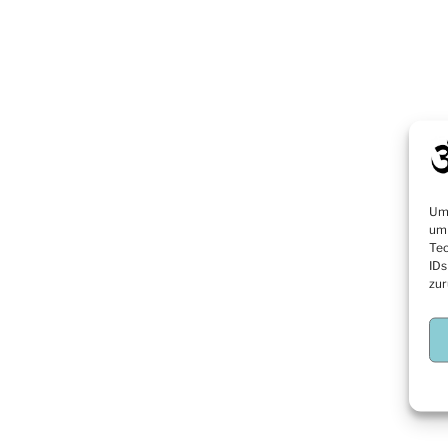
Um 
um 
Tec
IDs
zur