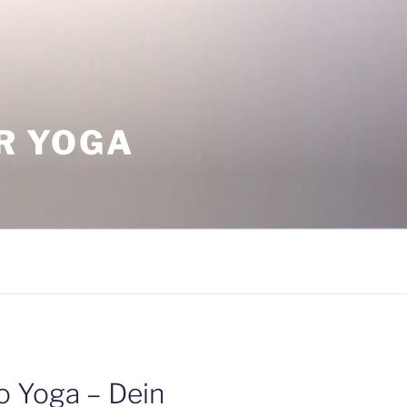
ÜR YOGA
o Yoga – Dein