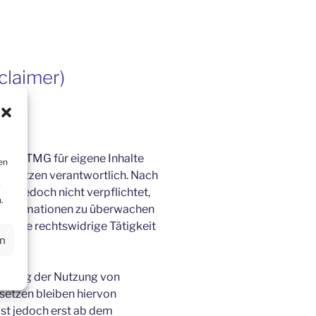
claimer)
Abs.1 TMG für eigene Inhalte
en
 Gesetzen verantwortlich. Nach
r
ter jedoch nicht verpflichtet,
.
 Informationen zu überwachen
f eine rechtswidrige Tätigkeit
en
errung der Nutzung von
setzen bleiben hiervon
ist jedoch erst ab dem