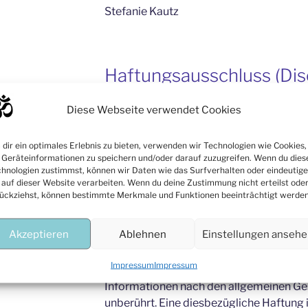
Stefanie Kautz
Haftungsausschluss (Dis
Diese Webseite verwendet Cookies
Haftung für Inhalte
dir ein optimales Erlebnis zu bieten, verwenden wir Technologien wie Cookies,
Als Diensteanbieter sind wir gemäß § 7 
Geräteinformationen zu speichern und/oder darauf zuzugreifen. Wenn du dies
auf diesen Seiten nach den allgemeinen
hnologien zustimmst, können wir Daten wie das Surfverhalten oder eindeutige
 auf dieser Website verarbeiten. Wenn du deine Zustimmung nicht erteilst ode
§§ 8 bis 10 TMG sind wir als Diensteanbie
ückziehst, können bestimmte Merkmale und Funktionen beeinträchtigt werden
übermittelte oder gespeicherte fremde
oder nach Umständen zu forschen, die au
Akzeptieren
Ablehnen
Einstellungen anseh
hinweisen.
Impressum
Impressum
Verpflichtungen zur Entfernung oder Sp
Informationen nach den allgemeinen Ge
unberührt. Eine diesbezügliche Haftung 