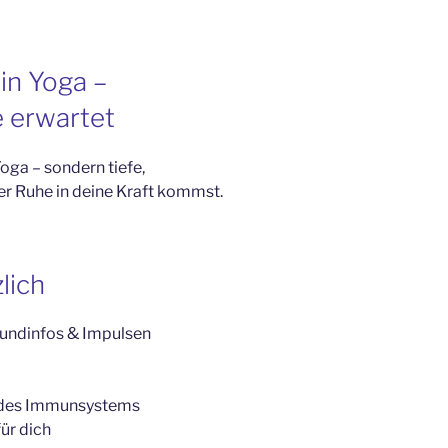
in Yoga –
 erwartet
oga – sondern tiefe,
ber Ruhe in deine Kraft kommst.
lich
rundinfos & Impulsen
 des Immunsystems
ür dich