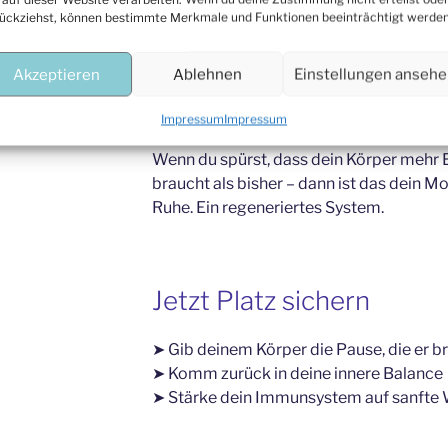
Zeit, Raum und Sicherheit.
ückziehst, können bestimmte Merkmale und Funktionen beeinträchtigt werden
Akzeptieren
Ablehnen
Einstellungen anseh
Dein nächster Schritt
Impressum
Impressum
Wenn du spürst, dass dein Körper mehr E
braucht als bisher – dann ist das dein 
Ruhe. Ein regeneriertes System.
Jetzt Platz sichern
➤ Gib deinem Körper die Pause, die er b
➤ Komm zurück in deine innere Balance
➤ Stärke dein Immunsystem auf sanfte 