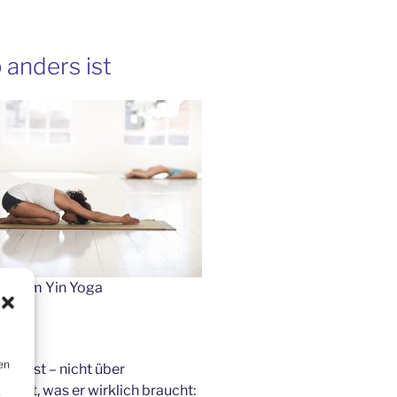
anders ist
ung im Yin Yoga
n
en
findest – nicht über
ibst, was er wirklich braucht:
r