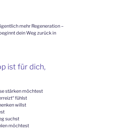
eigentlich mehr Regeneration –
 beginnt dein Weg zurück in
 ist für dich,
se stärken möchtest
rreizt“ fühlst
enken willst
st
eg suchst
ühlen möchtest