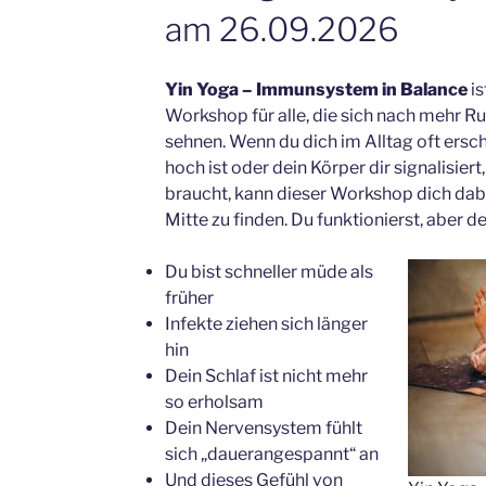
am 26.09.2026
Yin Yoga – Immunsystem in Balance
is
Workshop für alle, die sich nach mehr Ruh
sehnen. Wenn du dich im Alltag oft erschö
hoch ist oder dein Körper dir signalisier
braucht, kann dieser Workshop dich dabe
Mitte zu finden. Du funktionierst, aber d
Du bist schneller müde als
früher
Infekte ziehen sich länger
hin
Dein Schlaf ist nicht mehr
so erholsam
Dein Nervensystem fühlt
sich „dauerangespannt“ an
Und dieses Gefühl von