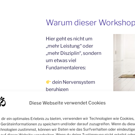
Warum dieser Workshop 
Hier geht es nicht um
„mehr Leistung“ oder
„mehr Disziplin“, sondern
um etwas viel
Fundamentaleres:
dein Nervensystem
beruhigen
deinen Körper wieder in
Entspann
Diese Webseite verwendet Cookies
Balance bringen
deine Regeneration aktiv unterstütze
dir ein optimales Erlebnis zu bieten, verwenden wir Technologien wie Cookies,
Geräteinformationen zu speichern und/oder darauf zuzugreifen. Wenn du dies
Du lernst, wie du über Ruhe wieder Kraft 
hnologien zustimmst, können wir Daten wie das Surfverhalten oder eindeutige
Anstrengung. Und wie du deinem Körper g
 auf dieser Website verarbeiten. Wenn du deine Zustimmung nicht erteilst ode