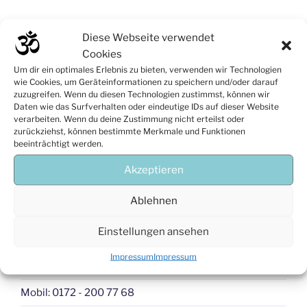
Beitragsnavigation
Vorheriger
ZURÜCK
Diese Webseite verwendet
Beitrag
Bienebiese
Cookies
Um dir ein optimales Erlebnis zu bieten, verwenden wir Technologien
Nächster
WEITER
wie Cookies, um Geräteinformationen zu speichern und/oder darauf
Beitrag
zuzugreifen. Wenn du diesen Technologien zustimmst, können wir
Ulrich S
Daten wie das Surfverhalten oder eindeutige IDs auf dieser Website
verarbeiten. Wenn du deine Zustimmung nicht erteilst oder
zurückziehst, können bestimmte Merkmale und Funktionen
beeinträchtigt werden.
Akzeptieren
Ablehnen
Kontakt
Einstellungen ansehen
Studio Yoga - Dein Studio für Yoga
Impressum
Impressum
Telleringstr. 56, 40597 Düsseldorf
Mobil: 0172 - 200 77 68