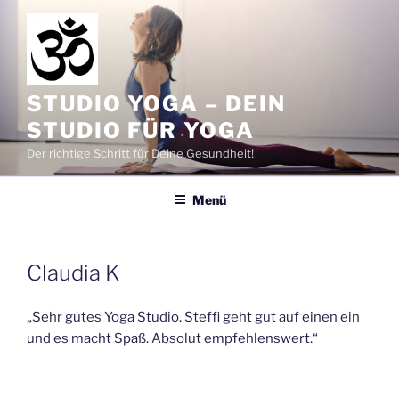
Zum
Inhalt
springen
STUDIO YOGA – DEIN
STUDIO FÜR YOGA
Der richtige Schritt für Deine Gesundheit!
Menü
Claudia K
„Sehr gutes Yoga Studio. Steffi geht gut auf einen ein
und es macht Spaß. Absolut empfehlenswert.“