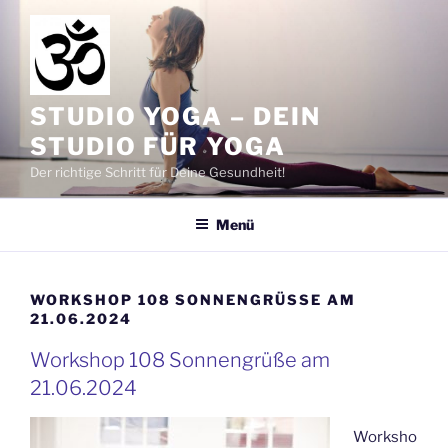
Zum
Inhalt
springen
STUDIO YOGA – DEIN
STUDIO FÜR YOGA
Der richtige Schritt für Deine Gesundheit!
Menü
WORKSHOP 108 SONNENGRÜSSE AM 2
1.06.2024
Workshop 108 Sonnengrüße am
21.06.2024
Worksho