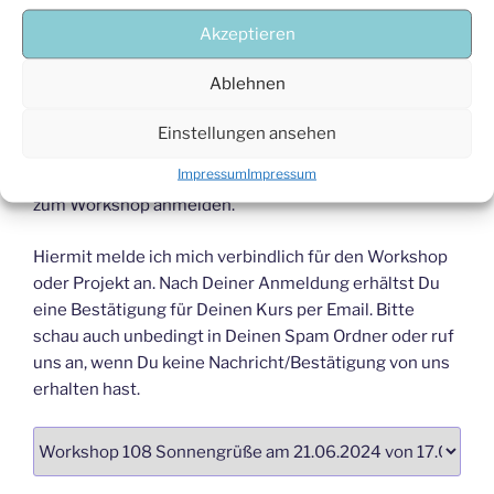
Wie beginnen mit einer Erklärung des Sonnengrußes
Akzeptieren
und dessen Haltungen, Anfangsentspannung und
Meditation, Warm Up, 108 Sonnengrüße,
Ablehnen
anschließendes YinYoga zum Loslassen und
Endentspannung.
Einstellungen ansehen
Impressum
Impressum
Gerne kannst Du Dich mit unserem Kontaktformular
zum Workshop anmelden.
Hiermit melde ich mich verbindlich für den Workshop
oder Projekt an. Nach Deiner Anmeldung erhältst Du
eine Bestätigung für Deinen Kurs per Email. Bitte
schau auch unbedingt in Deinen Spam Ordner oder ruf
uns an, wenn Du keine Nachricht/Bestätigung von uns
erhalten hast.