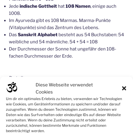
Jede
indische Gottheit
hat
108 Namen
, einige auch
1008.
Im Ayurveda gibt es 108 Marmas. Marma-Punkte
(Vitalpunkte) sind das Zentrum des Lebens.
Das
Sanskrit Alphabet
besteht aus 54 Buchstaben: 54
weibliche und 54 männliche. 54 + 54 = 108
Der Durchmesser der Sonne hat ungefähr den 108-
fachen Durchmesser der Erde.
Details
Diese Webseite verwendet
Datum: Freitag, 21.06.2024
Cookies
Uhrzeit: 17.00 – 19.00 Uhr
Um dir ein optimales Erlebnis zu bieten, verwenden wir Technologien
Kosten: 30,- €
wie Cookies, um Geräteinformationen zu speichern und/oder darauf
zuzugreifen. Wenn du diesen Technologien zustimmst, können wir
Es sind nur begrenzt Plätze zur Verfügung.
Daten wie das Surfverhalten oder eindeutige IDs auf dieser Website
Ort: Studio Yoga – Dein Studio für Yoga, Telleringstr.
verarbeiten. Wenn du deine Zustimmung nicht erteilst oder
56, 40597 Düsseldorf
zurückziehst, können bestimmte Merkmale und Funktionen
beeinträchtigt werden.