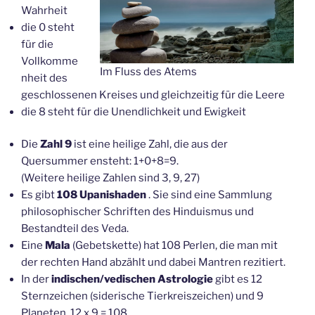
Wahrheit
die 0 steht
für die
Vollkomme
Im Fluss des Atems
nheit des
geschlossenen Kreises und gleichzeitig für die Leere
die 8 steht für die Unendlichkeit und Ewigkeit
Die
Zahl 9
ist eine heilige Zahl, die aus der
Quersummer ensteht: 1+0+8=9.
(Weitere heilige Zahlen sind 3, 9, 27)
Es gibt
108 Upanishaden
. Sie sind eine Sammlung
philosophischer Schriften des Hinduismus und
Bestandteil des Veda.
Eine
Mala
(Gebetskette) hat 108 Perlen, die man mit
der rechten Hand abzählt und dabei Mantren rezitiert.
In der
indischen/vedischen Astrologie
gibt es 12
Sternzeichen (siderische Tierkreiszeichen) und 9
Planeten. 12 x 9 = 108